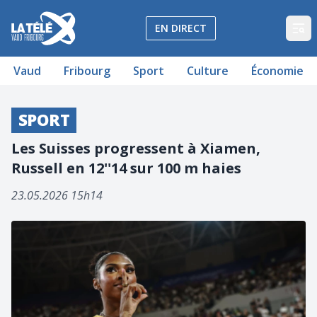
La Télé - Télévision régionale Vaud et Fribourg
EN DIRECT
Op
Vaud
Fribourg
Sport
Culture
Économie
SPORT
Les Suisses progressent à Xiamen,
Russell en 12''14 sur 100 m haies
23.05.2026 15h14