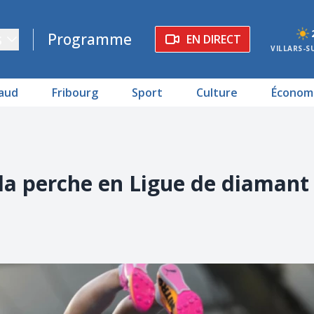
s
Programme
EN DIRECT
VILLARS-S
aud
Fribourg
Sport
Culture
Économ
 la perche en Ligue de diamant