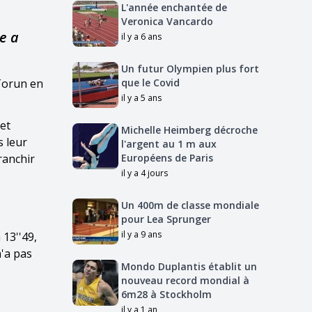
L'année enchantée de
Veronica Vancardo
e a
il y a 6 ans
Un futur Olympien plus fort
 Torun en
que le Covid
il y a 5 ans
 et
Michelle Heimberg décroche
s leur
l'argent au 1 m aux
ranchir
Européens de Paris
il y a 4 jours
Un 400m de classe mondiale
pour Lea Sprunger
il y a 9 ans
 13''49,
n'a pas
Mondo Duplantis établit un
nouveau record mondial à
6m28 à Stockholm
il y a 1 an