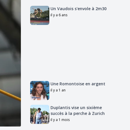
Un Vaudois s'envole à 2m30
il y a 6 ans
Une Romontoise en argent
il y a 1 an
Duplantis vise un sixième
succès à la perche à Zurich
il y a 1 mois