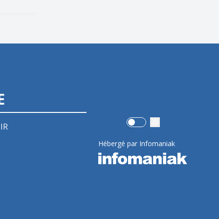
E
Use setting
IR
Hébergé par Infomaniak