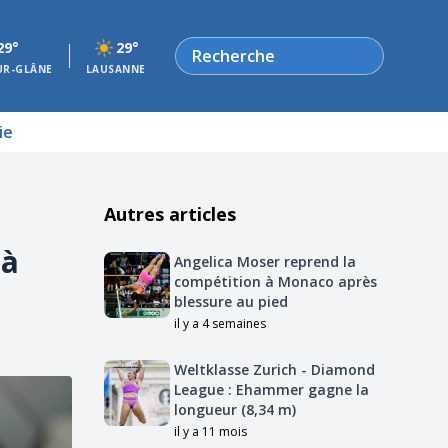
Rechercher
29°
29°
UR-GLÂNE
LAUSANNE
ie
Autres articles
 à
Angelica Moser reprend la
compétition à Monaco après
blessure au pied
il y a 4 semaines
Weltklasse Zurich - Diamond
League : Ehammer gagne la
longueur (8,34 m)
il y a 11 mois