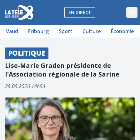
La Télé - Télévision régionale Vaud et Fribourg
EN DIRECT
Op
Vaud
Fribourg
Sport
Culture
Économie
POLITIQUE
Lise-Marie Graden présidente de
l'Association régionale de la Sarine
29.05.2026 14h54