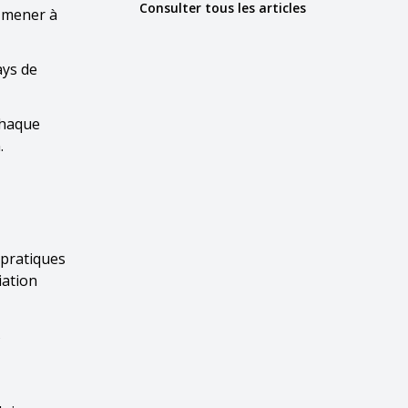
Consulter tous les articles
à mener à
ays de
chaque
.
 pratiques
iation
s