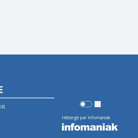
E
Use setting
IR
Hébergé par Infomaniak