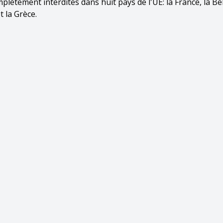
plètement interdites dans huit pays de l'UE: la France, la Be
t la Grèce.