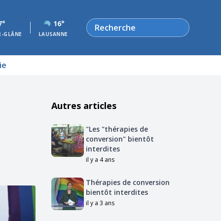
Rechercher
7°
16°
R-GLÂNE
LAUSANNE
ie
Autres articles
"Les "thérapies de
conversion" bientôt
interdites
il y a 4 ans
Thérapies de conversion
bientôt interdites
il y a 3 ans