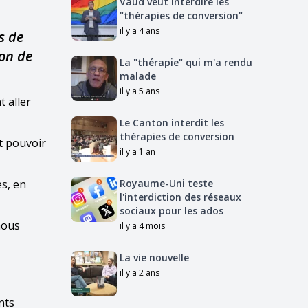
Vaud veut interdire les
"thérapies de conversion"
il y a 4 ans
s de
son de
La "thérapie" qui m'a rendu
malade
il y a 5 ans
t aller
Le Canton interdit les
thérapies de conversion
t pouvoir
il y a 1 an
es, en
Royaume-Uni teste
l'interdiction des réseaux
sociaux pour les ados
nous
il y a 4 mois
La vie nouvelle
il y a 2 ans
nts