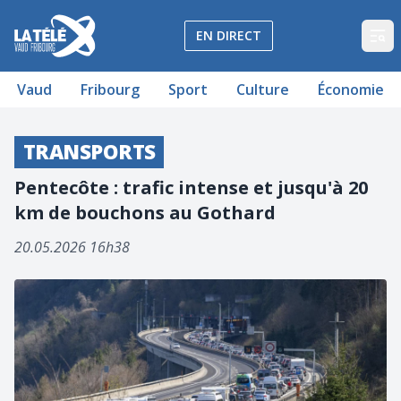
La Télé - Télévision régionale Vaud et Fribourg
EN DIRECT
Op
Vaud
Fribourg
Sport
Culture
Économie
TRANSPORTS
Pentecôte : trafic intense et jusqu'à 20
km de bouchons au Gothard
20.05.2026 16h38