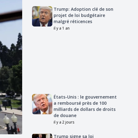
Trump: Adoption clé de son
projet de loi budgétaire
malgré réticences
il y a 1 an
États-Unis : le gouvernement
a remboursé près de 100
milliards de dollars de droits
de douane
il y a 2 jours
Trump signe sa loi