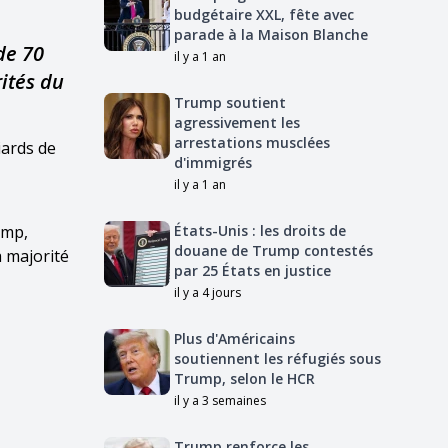
budgétaire XXL, fête avec
parade à la Maison Blanche
de 70
il y a 1 an
rités du
Trump soutient
agressivement les
arrestations musclées
iards de
d'immigrés
il y a 1 an
ump,
États-Unis : les droits de
douane de Trump contestés
à majorité
par 25 États en justice
il y a 4 jours
Plus d'Américains
soutiennent les réfugiés sous
Trump, selon le HCR
il y a 3 semaines
Trump renforce les