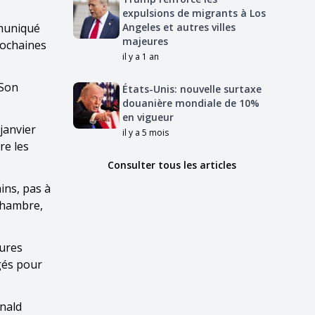
expulsions de migrants à Los
mmuniqué
Angeles et autres villes
majeures
prochaines
il y a 1 an
 Son
États-Unis: nouvelle surtaxe
douanière mondiale de 10%
en vigueur
janvier
il y a 5 mois
re les
Consulter tous les articles
ins, pas à
 chambre,
sures
gés pour
onald