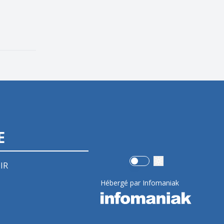
E
Use setting
IR
Hébergé par Infomaniak