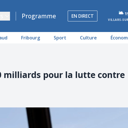
1
s
Programme
EN DIRECT
VILLARS-SU
aud
Fribourg
Sport
Culture
Économ
milliards pour la lutte contre