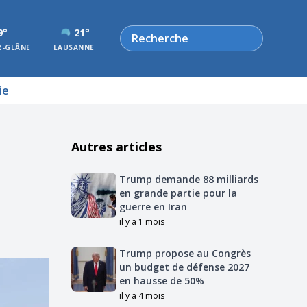
Rechercher
9°
21°
R-GLÂNE
LAUSANNE
ie
Autres articles
Trump demande 88 milliards
en grande partie pour la
guerre en Iran
il y a 1 mois
Trump propose au Congrès
un budget de défense 2027
en hausse de 50%
il y a 4 mois