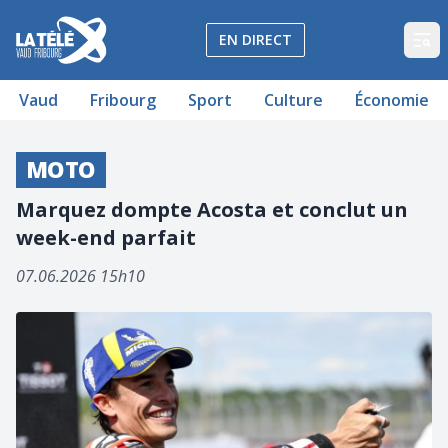
La Télé - Télévision régionale Vaud et Fribourg
EN DIRECT
Op
Vaud
Fribourg
Sport
Culture
Économie
MOTO
Marquez dompte Acosta et conclut un
week-end parfait
07.06.2026 15h10