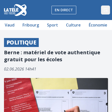
La Télé - Télévision régionale Vaud et Fribourg
EN DIRECT
Op
Vaud
Fribourg
Sport
Culture
Économie
POLITIQUE
Berne : matériel de vote authentique
gratuit pour les écoles
02.06.2026 14h41