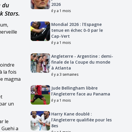
e du
2026
il y a 1 mois
k Stars.
mum,
Mondial 2026 : l'Espagne
tenue en échec 0-0 par le
erveille
Cap-Vert
il y a 1 mois
Angleterre - Argentine : demi-
finale de la Coupe du monde
moindre
à Atlanta
 la fois
il y a 3 semaines
able magma
Jude Bellingham libère
l'Angleterre face au Panama
et
il y a 1 mois
 par un
Harry Kane doublé :
l'Angleterre qualifiée pour les
r le
8es
e Guehi a