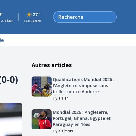
Rechercher
8°
27°
R-GLÂNE
LAUSANNE
ie
Autres articles
(0-0)
Qualifications Mondial 2026 :
l’Angleterre s’impose sans
briller contre Andorre
il y a 1 an
Mondial 2026 : Angleterre,
Portugal, Ghana, Égypte et
Paraguay en 16es
il y a 1 mois