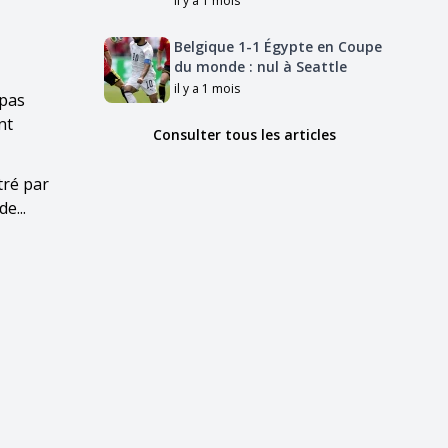
il y a 1 mois
Belgique 1-1 Égypte en Coupe
du monde : nul à Seattle
il y a 1 mois
 pas
nt
Consulter tous les articles
tré par
e...