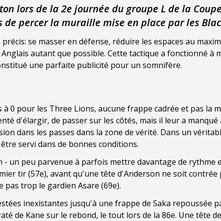
ston lors de la 2e journée du groupe L de la Coup
 de percer la muraille mise en place par les Blac
 précis: se masser en défense, réduire les espaces au maxi
s Anglais autant que possible. Cette tactique a fonctionné à m
nstitué une parfaite publicité pour un somnifère.
irs à 0 pour les Three Lions, aucune frappe cadrée et pas la 
té d'élargir, de passer sur les côtés, mais il leur a manqué à
cision dans les passes dans la zone de vérité. Dans un vérit
être servi dans de bonnes conditions.
fin - un peu parvenue à parfois mettre davantage de rythme 
mier tir (57e), avant qu'une tête d'Anderson ne soit contrée
 pas trop le gardien Asare (69e).
stées inexistantes jusqu'à une frappe de Saka repoussée pa
raté de Kane sur le rebond, le tout lors de la 86e. Une tête d