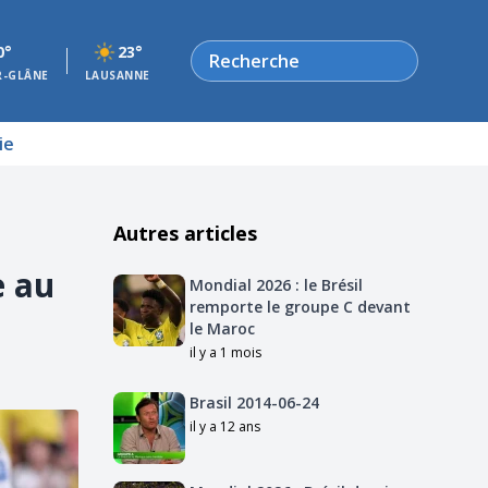
Rechercher
0°
23°
R-GLÂNE
LAUSANNE
ie
Autres articles
e au
Mondial 2026 : le Brésil
remporte le groupe C devant
le Maroc
il y a 1 mois
Brasil 2014-06-24
il y a 12 ans