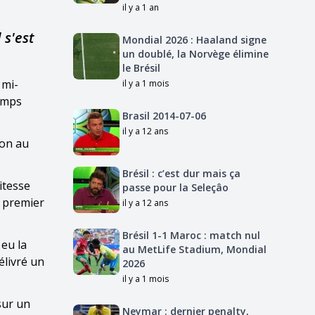
il y a 1 an
 s'est
Mondial 2026 : Haaland signe
un doublé, la Norvège élimine
le Brésil
 mi-
il y a 1 mois
temps
Brasil 2014-07-06
il y a 12 ans
lon au
Brésil : c’est dur mais ça
itesse
passe pour la Seleçâo
x premier
il y a 12 ans
Brésil 1-1 Maroc : match nul
 eu la
au MetLife Stadium, Mondial
élivré un
2026
il y a 1 mois
sur un
Neymar : dernier penalty,