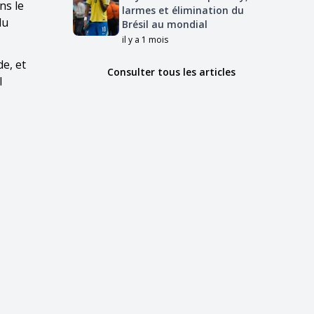
ns le
larmes et élimination du
du
Brésil au mondial
il y a 1 mois
e, et
Consulter tous les articles
l