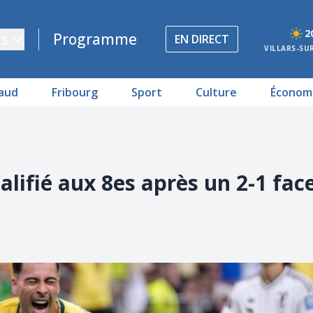
2
s
Programme
EN DIRECT
VILLARS-SU
aud
Fribourg
Sport
Culture
Économ
ualifié aux 8es après un 2-1 fac