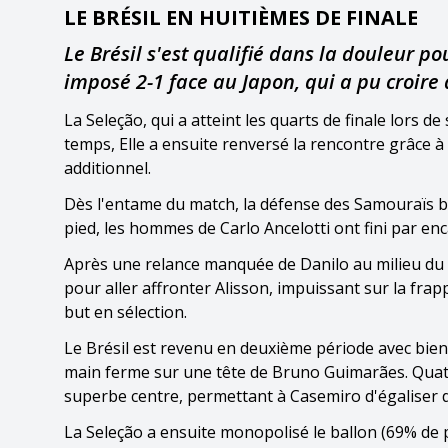
LE BRÉSIL EN HUITIÈMES DE FINALE
Le Brésil s'est qualifié dans la douleur po
imposé 2-1 face au Japon, qui a pu croire à
La Seleção, qui a atteint les quarts de finale lors d
temps, Elle a ensuite renversé la rencontre grâce à
additionnel.
Dès l'entame du match, la défense des Samouraïs ble
pied, les hommes de Carlo Ancelotti ont fini par enc
Après une relance manquée de Danilo au milieu du t
pour aller affronter Alisson, impuissant sur la frap
but en sélection.
Le Brésil est revenu en deuxième période avec bien p
main ferme sur une tête de Bruno Guimarães. Quatre 
superbe centre, permettant à Casemiro d'égaliser de
La Seleção a ensuite monopolisé le ballon (69% de p