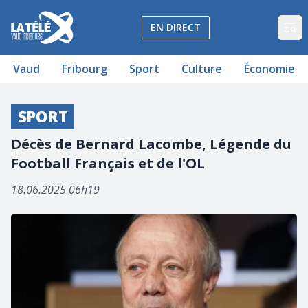
La Télé - Télévision régionale Vaud et Fribourg
EN DIRECT
Op
Vaud
Fribourg
Sport
Culture
Économie
SPORT
Décès de Bernard Lacombe, Légende du
Football Français et de l'OL
18.06.2025 06h19