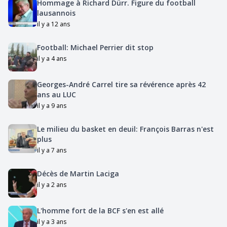
Hommage à Richard Dürr. Figure du football
lausannois
il y a 12 ans
Football: Michael Perrier dit stop
il y a 4 ans
Georges-André Carrel tire sa révérence après 42
ans au LUC
il y a 9 ans
Le milieu du basket en deuil: François Barras n'est
plus
il y a 7 ans
Décès de Martin Laciga
il y a 2 ans
L'homme fort de la BCF s'en est allé
il y a 3 ans