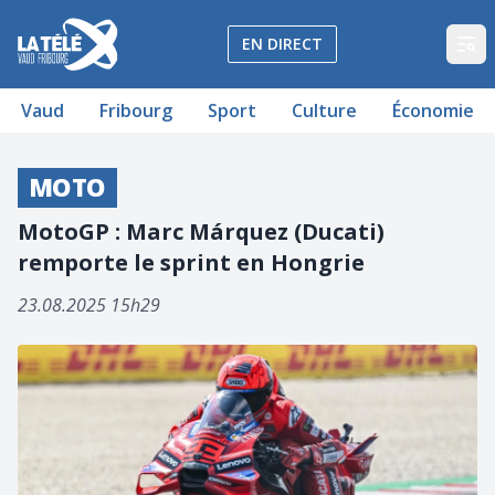
La Télé - Télévision régionale Vaud et Fribourg
EN DIRECT
Op
Vaud
Fribourg
Sport
Culture
Économie
MOTO
MotoGP : Marc Márquez (Ducati)
remporte le sprint en Hongrie
23.08.2025 15h29