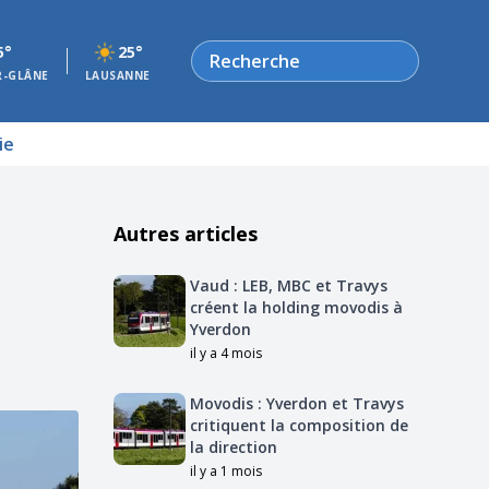
Rechercher
5°
25°
R-GLÂNE
LAUSANNE
ie
Autres articles
Vaud : LEB, MBC et Travys
créent la holding movodis à
Yverdon
il y a 4 mois
Movodis : Yverdon et Travys
critiquent la composition de
la direction
il y a 1 mois