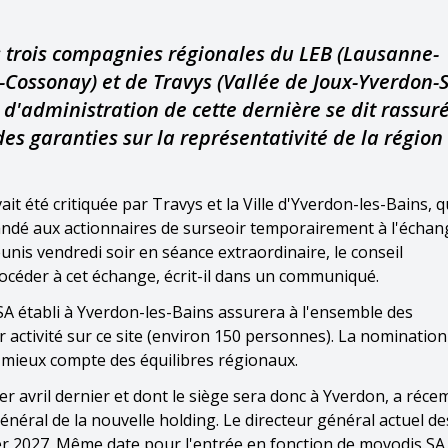
s trois compagnies régionales du LEB (Lausanne-
Cossonay) et de Travys (Vallée de Joux-Yverdon-S
 d'administration de cette dernière se dit rassur
des garanties sur la représentativité de la région
it été critiquée par Travys et la Ville d'Yverdon-les-Bains, q
mandé aux actionnaires de surseoir temporairement à l'échan
unis vendredi soir en séance extraordinaire, le conseil
océder à cet échange, écrit-il dans un communiqué.
SA établi à Yverdon-les-Bains assurera à l'ensemble des
 activité sur ce site (environ 150 personnes). La nomination
s mieux compte des équilibres régionaux.
1er avril dernier et dont le siège sera donc à Yverdon, a réc
néral de la nouvelle holding. Le directeur général actuel 
ier 2027. Même date pour l'entrée en fonction de movodis SA,