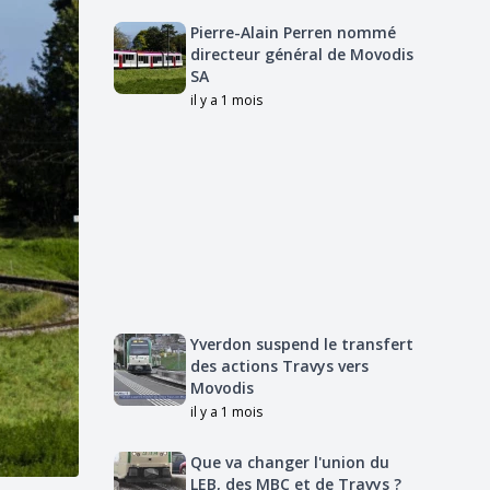
Pierre-Alain Perren nommé
directeur général de Movodis
SA
il y a 1 mois
Yverdon suspend le transfert
des actions Travys vers
Movodis
il y a 1 mois
Que va changer l'union du
LEB, des MBC et de Travys ?