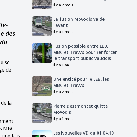
il y a 2 mois
La fusion Movodis va de
te-
l'avant
ée des
il y a 1 mois
 du
Fusion possible entre LEB,
MBC et Travys pour renforcer
le transport public vaudois
ui se
il y a 1 an
ge de
Une entité pour le LEB, les
MBC et Travys
il y a 2 mois
 de la
Pierre Dessmontet quitte
Movodis
il y a 1 mois
emment
des MBC
Les Nouvelles VD du 01.04.10
 une fois