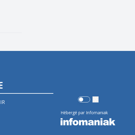
E
Use setting
IR
Hébergé par Infomaniak