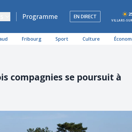
2
s
Programme
EN DIRECT
VILLARS-SU
aud
Fribourg
Sport
Culture
Économ
ois compagnies se poursuit à