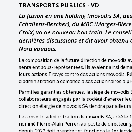
TRANSPORTS PUBLICS - VD
La fusion en une holding (movodis SA) de
Echallens-Bercher), du MBC (Morges-Bière-
Croix) va de nouveau bon train. Le conseil
dernières discussions et dit avoir obtenu 
Nord vaudois.
La composition de la future direction de movodis ava
sentaient sous-représentées. Ils avaient ainsi de
leurs actions Travys contre des actions movodis. Ré
d'administration a demandé à ses actionnaires à pr
Parmi les garanties obtenues, le siège de movodis 
collaborateurs engagés par la société d'exercer leur
direction élargie de movodis SA tiendra par ailleur
Le conseil d'administration de movodis SA, créé le 
nommé Pierre-Alain Perren au poste de directeur gé
depuis 2022 doit prendre ses fonctions le 1er janv