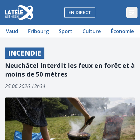
La Télé - Télévision régionale Vaud et Fribourg
EN DIRECT
Op
Vaud
Fribourg
Sport
Culture
Économie
INCENDIE
Neuchâtel interdit les feux en forêt et à
moins de 50 mètres
25.06.2026 13h34