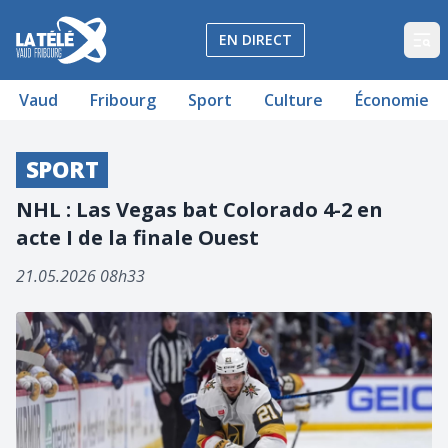
La Télé - Télévision régionale Vaud et Fribourg
EN DIRECT
Op
Vaud
Fribourg
Sport
Culture
Économie
SPORT
NHL : Las Vegas bat Colorado 4-2 en
acte I de la finale Ouest
21.05.2026 08h33