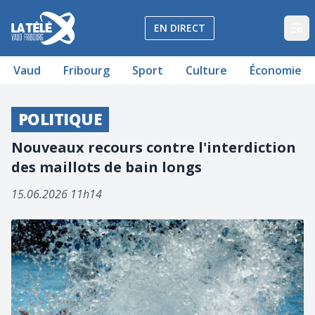
La Télé - Télévision régionale Vaud et Fribourg
EN DIRECT
Op
Vaud
Fribourg
Sport
Culture
Économie
POLITIQUE
Nouveaux recours contre l'interdiction
des maillots de bain longs
15.06.2026 11h14