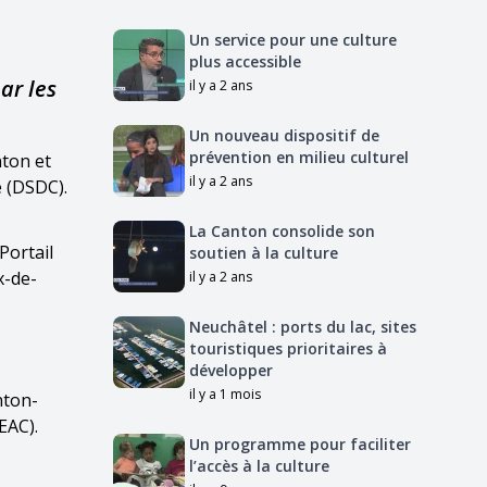
Un service pour une culture
plus accessible
ar les
il y a 2 ans
Un nouveau dispositif de
prévention en milieu culturel
nton et
il y a 2 ans
e (DSDC).
La Canton consolide son
Portail
soutien à la culture
x-de-
il y a 2 ans
Neuchâtel : ports du lac, sites
touristiques prioritaires à
développer
il y a 1 mois
nton-
EAC).
Un programme pour faciliter
l’accès à la culture