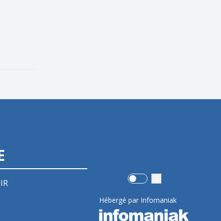
E
Use setting
IR
Hébergé par Infomaniak