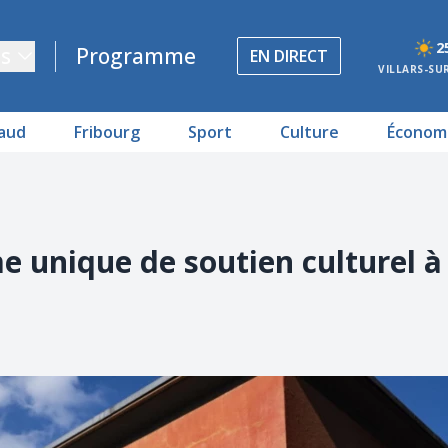
2
s
Programme
EN DIRECT
VILLARS-SU
aud
Fribourg
Sport
Culture
Économ
me unique de soutien culturel à