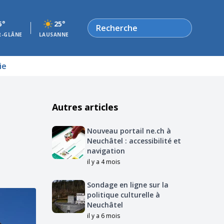
Rechercher
5°
25°
R-GLÂNE
LAUSANNE
ie
Autres articles
Nouveau portail ne.ch à
Neuchâtel : accessibilité et
navigation
il y a 4 mois
Sondage en ligne sur la
politique culturelle à
Neuchâtel
il y a 6 mois