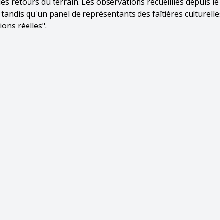
es retours du terrain. Les observations recueillies depuis le
 tandis qu'un panel de représentants des faîtières culturelle
ions réelles".