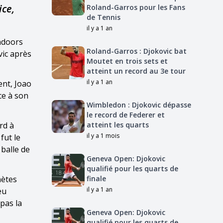
ce,
Roland-Garros pour les Fans
de Tennis
il y a 1 an
Indoors
Roland-Garros : Djokovic bat
vic après
Moutet en trois sets et
atteint un record au 3e tour
il y a 1 an
ent, Joao
ce à son
Wimbledon : Djokovic dépasse
le record de Federer et
rd à
atteint les quarts
il y a 1 mois
fut le
 balle de
Geneva Open: Djokovic
qualifié pour les quarts de
nètes
finale
il y a 1 an
eu
 pas la
Geneva Open: Djokovic
qualifié pour les quarts de