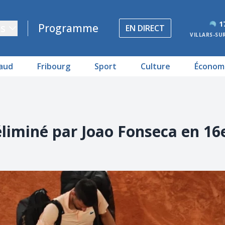
1
s
Programme
EN DIRECT
VILLARS-SU
aud
Fribourg
Sport
Culture
Économ
éliminé par Joao Fonseca en 16