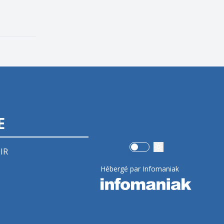
E
Use setting
IR
Hébergé par Infomaniak