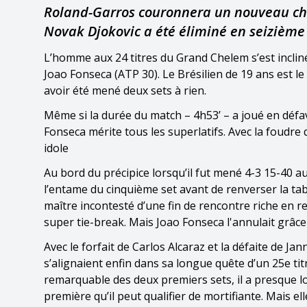
Roland-Garros couronnera un nouveau cha
Novak Djokovic a été éliminé en seizième 
L’homme aux 24 titres du Grand Chelem s’est incliné
Joao Fonseca (ATP 30). Le Brésilien de 19 ans est 
avoir été mené deux sets à rien.
Même si la durée du match – 4h53’ – a joué en déf
Fonseca mérite tous les superlatifs. Avec la foudre q
idole
Au bord du précipice lorsqu’il fut mené 4-3 15-40 
l’entame du cinquième set avant de renverser la table
maître incontesté d’une fin de rencontre riche en r
super tie-break. Mais Joao Fonseca l'annulait grâc
Avec le forfait de Carlos Alcaraz et la défaite de J
s’alignaient enfin dans sa longue quête d’un 25e ti
remarquable des deux premiers sets, il a presque log
première qu’il peut qualifier de mortifiante. Mais el