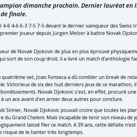
mpion dimanche prochain. Dernier lauréat en li
de finale.
 4-6 4-6 6-3 7-5 7-5 devant le dernier vainqueur des Swiss 
le premier joueur depuis Jürgen Melzer à battre Novak Djoko
aveur de Novak Djokovic de plus en plus éprouvé physiquem
ui sort de son coup droit, il a livré un match d’anthologie fa
au quatrième set, Joao Fonseca a dû combler un break de reta
. Victorieux de six des huit derniers jeux de ce marathon, il 
ebondissements. Novak Djokovic s'est, en effet, procuré une
e à un ace avant d'en armer deux autres pour conclure.
annik Sinner, Novak Djokovic pouvait croire que toutes les pla
tre du Grand Chelem. Mais incapable de tenir son niveau de j
iquement laissé filer ce match. A 39 ans, cette défaite n’est
le risque de le hanter très longtemps.