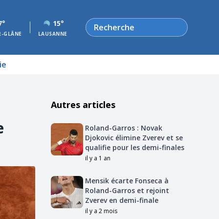
Rechercher
7°
15°
R-GLÂNE
LAUSANNE
ie
Autres articles
e
Roland-Garros : Novak
Djokovic élimine Zverev et se
qualifie pour les demi-finales
il y a 1 an
Mensik écarte Fonseca à
Roland-Garros et rejoint
Zverev en demi-finale
il y a 2 mois