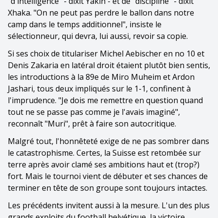
"d'intelligence" - dixit Yakin - et de "discipline" - dixit
Xhaka. "On ne peut pas perdre le ballon dans notre
camp dans le temps additionnel", insiste le
sélectionneur, qui devra, lui aussi, revoir sa copie.
Si ses choix de titulariser Michel Aebischer en no 10 et
Denis Zakaria en latéral droit étaient plutôt bien sentis,
les introductions à la 89e de Miro Muheim et Ardon
Jashari, tous deux impliqués sur le 1-1, confinent à
l'imprudence. "Je dois me remettre en question quand
tout ne se passe pas comme je l'avais imaginé",
reconnaît "Muri", prêt à faire son autocritique.
Malgré tout, l'honnêteté exige de ne pas sombrer dans
le catastrophisme. Certes, la Suisse est retombée sur
terre après avoir clamé ses ambitions haut et (trop?)
fort. Mais le tournoi vient de débuter et ses chances de
terminer en tête de son groupe sont toujours intactes.
Les précédents invitent aussi à la mesure. L'un des plus
grands exploits du football helvétique, la victoire