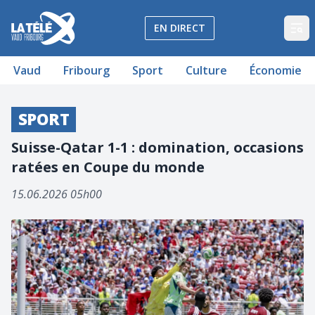
La Télé - Télévision régionale Vaud et Fribourg
EN DIRECT
Op
Vaud
Fribourg
Sport
Culture
Économie
SPORT
Suisse-Qatar 1-1 : domination, occasions
ratées en Coupe du monde
15.06.2026 05h00