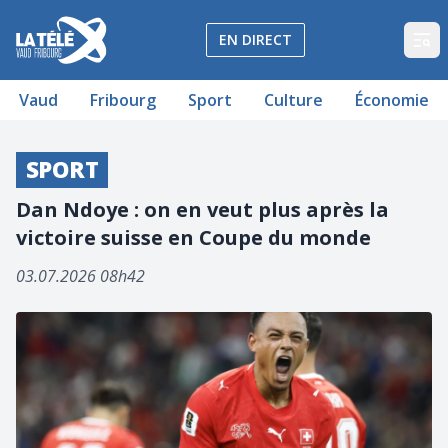
La Télé - Télévision régionale Vaud et Fribourg
EN DIRECT
Op
Vaud
Fribourg
Sport
Culture
Économie
SPORT
Dan Ndoye : on en veut plus après la
victoire suisse en Coupe du monde
03.07.2026 08h42