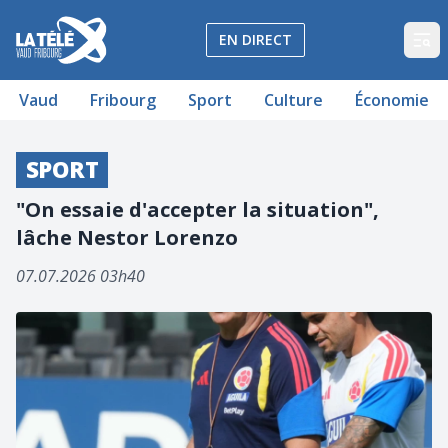
La Télé - Télévision régionale Vaud et Fribourg
EN DIRECT
Op
Vaud
Fribourg
Sport
Culture
Économie
SPORT
"On essaie d'accepter la situation",
lâche Nestor Lorenzo
07.07.2026 03h40