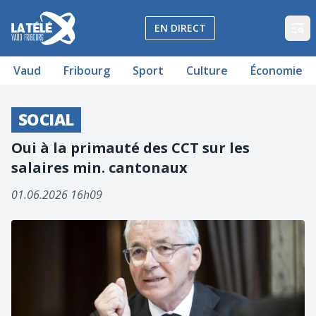
La Télé - Télévision régionale Vaud et Fribourg
EN DIRECT
Op
Vaud
Fribourg
Sport
Culture
Économie
SOCIAL
Oui à la primauté des CCT sur les
salaires min. cantonaux
01.06.2026 16h09