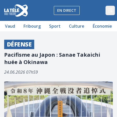
La Télé - Télévision régionale Vaud et Fribourg
EN DIRECT
Op
Vaud
Fribourg
Sport
Culture
Économie
DÉFENSE
Pacifisme au Japon : Sanae Takaichi
huée à Okinawa
24.06.2026 07h59