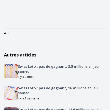
ATS
Autres articles
Swiss Loto : pas de gagnant, 3,5 millions en jeu
samedi
il y a 2 mois
Swiss Loto : pas de gagnant, 16 millions en jeu
samedi
il y a 1 semaine
Swiss Loto : pas de gagnant, 12,6 millions en jeu