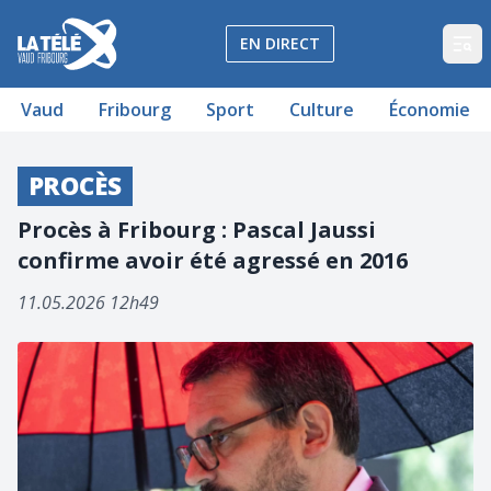
La Télé - Télévision régionale Vaud et Fribourg
EN DIRECT
Op
Vaud
Fribourg
Sport
Culture
Économie
PROCÈS
Procès à Fribourg : Pascal Jaussi
confirme avoir été agressé en 2016
11.05.2026 12h49