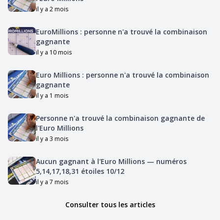
il y a 2 mois
EuroMillions : personne n'a trouvé la combinaison
gagnante
il y a 10 mois
Euro Millions : personne n'a trouvé la combinaison
gagnante
il y a 1 mois
Personne n'a trouvé la combinaison gagnante de
l'Euro Millions
il y a 3 mois
Aucun gagnant à l'Euro Millions — numéros
5,14,17,18,31 étoiles 10/12
il y a 7 mois
Consulter tous les articles