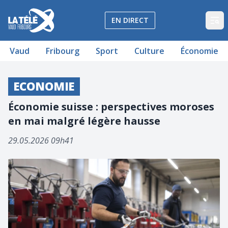
La Télé - Télévision régionale Vaud et Fribourg
EN DIRECT
Op
Vaud
Fribourg
Sport
Culture
Économie
ECONOMIE
Économie suisse : perspectives moroses
en mai malgré légère hausse
29.05.2026 09h41