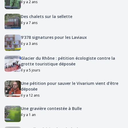
il y a 2 ans
Des chalets sur la sellette
il y a 7 ans
9'378 signatures pour les Laviaux
il y a 3 ans
Glacier du Rhône : pétition écologiste contre la
grotte touristique déposée
il y a 5 jours
Une pétition pour sauver le Vivarium vient d'être
déposée
il y a 12 ans
Une gravière contestée à Bulle
il y a 1 an