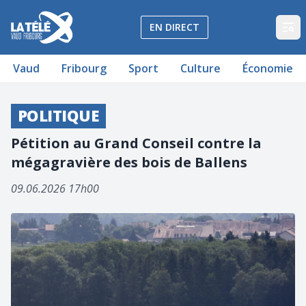
La Télé - Télévision régionale Vaud et Fribourg
EN DIRECT
Op
Vaud
Fribourg
Sport
Culture
Économie
POLITIQUE
Pétition au Grand Conseil contre la
mégagravière des bois de Ballens
09.06.2026 17h00