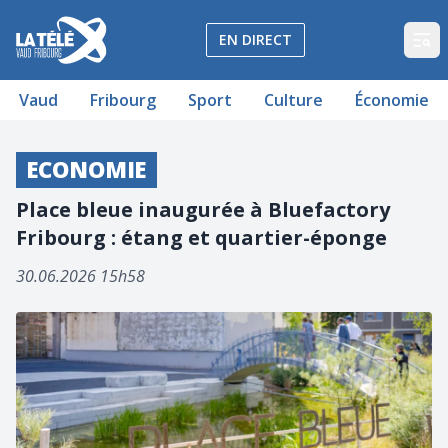
La Télé - Télévision régionale Vaud et Fribourg
EN DIRECT
Op
Vaud
Fribourg
Sport
Culture
Économie
ECONOMIE
Place bleue inaugurée à Bluefactory
Fribourg : étang et quartier-éponge
30.06.2026 15h58