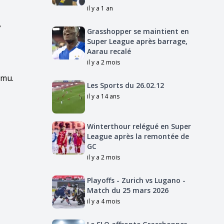
il y a 1 an
e
Grasshopper se maintient en
Super League après barrage,
Aarau recalé
il y a 2 mois
omu.
Les Sports du 26.02.12
il y a 14 ans
Winterthour relégué en Super
League après la remontée de
GC
il y a 2 mois
Playoffs - Zurich vs Lugano -
Match du 25 mars 2026
il y a 4 mois