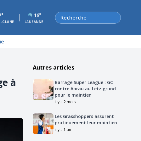
Rechercher
7°
16°
R-GLÂNE
LAUSANNE
ie
Autres articles
ge à
Barrage Super League : GC
contre Aarau au Letzigrund
pour le maintien
il y a 2 mois
Les Grasshoppers assurent
pratiquement leur maintien
il y a 1 an