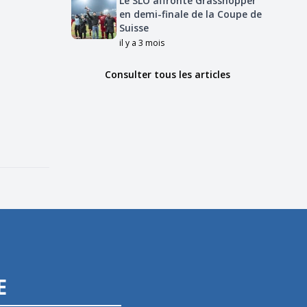
Le SLO affronte Grasshopper
en demi-finale de la Coupe de
Suisse
il y a 3 mois
Consulter tous les articles
E