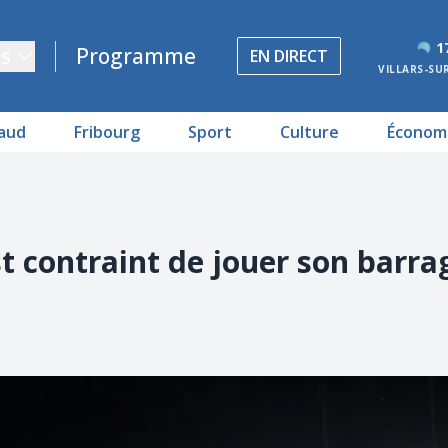
1
s
Programme
EN DIRECT
VILLARS-SU
aud
Fribourg
Sport
Culture
Économ
t contraint de jouer son barra