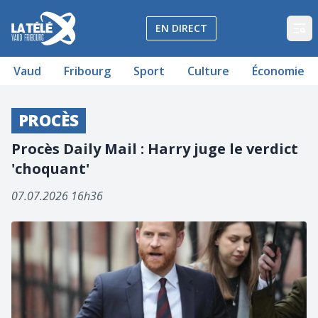
La Télé - Télévision régionale Vaud et Fribourg
EN DIRECT
Op
Vaud
Fribourg
Sport
Culture
Économie
PROCÈS
Procès Daily Mail : Harry juge le verdict
'choquant'
07.07.2026 16h36