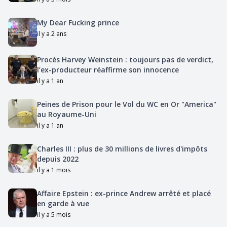
My Dear Fucking prince
il y a 2 ans
Procès Harvey Weinstein : toujours pas de verdict,
l’ex-producteur réaffirme son innocence
il y a 1 an
Peines de Prison pour le Vol du WC en Or "America"
au Royaume-Uni
il y a 1 an
Charles III : plus de 30 millions de livres d'impôts
depuis 2022
il y a 1 mois
Affaire Epstein : ex-prince Andrew arrêté et placé
en garde à vue
il y a 5 mois