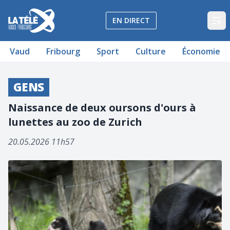
La Télé - Télévision régionale Vaud et Fribourg
EN DIRECT
Op
Vaud
Fribourg
Sport
Culture
Économie
GENS
Naissance de deux oursons d'ours à
lunettes au zoo de Zurich
20.05.2026 11h57