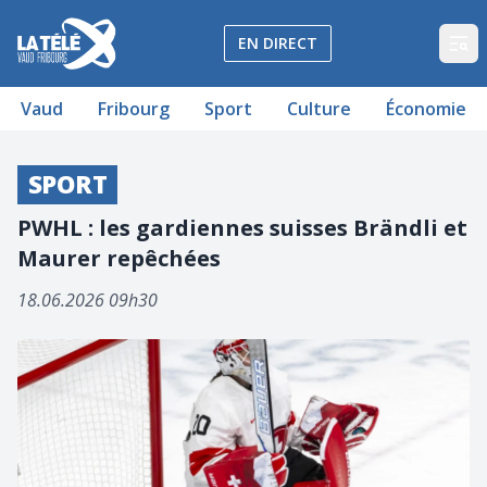
La Télé - Télévision régionale Vaud et Fribourg
EN DIRECT
Op
Vaud
Fribourg
Sport
Culture
Économie
SPORT
PWHL : les gardiennes suisses Brändli et
Maurer repêchées
18.06.2026 09h30