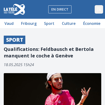
La Télé - Télévision régionale Vaud et Fribourg
EN DIRECT
Op
Vaud
Fribourg
Sport
Culture
Économie
SPORT
Qualifications: Feldbausch et Bertola
manquent le coche à Genève
18.05.2025 15h24