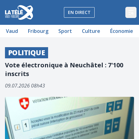
La Télé - Télévision régionale Vaud et Fribourg
EN DIRECT
Op
Vaud
Fribourg
Sport
Culture
Économie
POLITIQUE
Vote électronique à Neuchâtel : 7'100
inscrits
09.07.2026 08h43