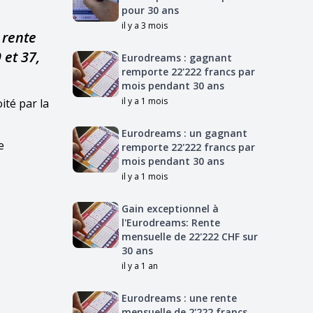
pour 30 ans
il y a 3 mois
 rente
 et 37,
Eurodreams : gagnant
remporte 22'222 francs par
mois pendant 30 ans
il y a 1 mois
ité par la
Eurodreams : un gagnant
e
remporte 22'222 francs par
mois pendant 30 ans
il y a 1 mois
Gain exceptionnel à
l'Eurodreams: Rente
mensuelle de 22'222 CHF sur
30 ans
il y a 1 an
Eurodreams : une rente
mensuelle de 2'222 francs