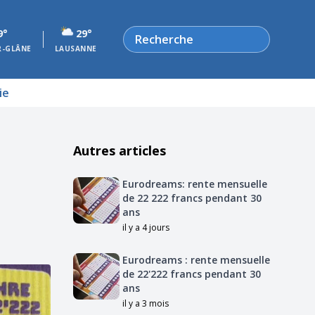
Rechercher
9°
29°
R-GLÂNE
LAUSANNE
ie
Autres articles
Eurodreams: rente mensuelle
de 22 222 francs pendant 30
ans
il y a 4 jours
Eurodreams : rente mensuelle
de 22'222 francs pendant 30
ans
il y a 3 mois