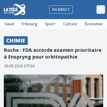
La Télé - Télévision régionale Vaud et Fribourg
EN DIRECT
Op
Vaud
Fribourg
Sport
Culture
Économie
CHIMIE
Roche : FDA accorde examen prioritaire
à Enspryng pour orbitopathie
30.06.2026 07h56