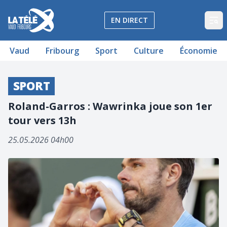
La Télé - Télévision régionale Vaud et Fribourg
EN DIRECT
Op
Vaud
Fribourg
Sport
Culture
Économie
SPORT
Roland-Garros : Wawrinka joue son 1er
tour vers 13h
25.05.2026 04h00