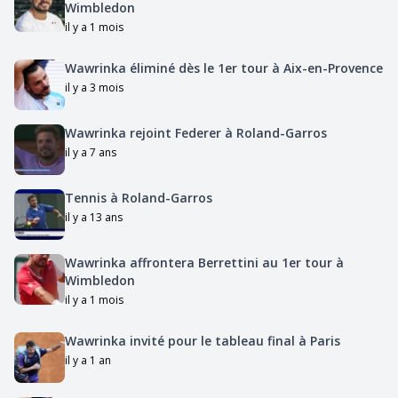
Wimbledon
il y a 1 mois
Wawrinka éliminé dès le 1er tour à Aix-en-Provence
il y a 3 mois
Wawrinka rejoint Federer à Roland-Garros
il y a 7 ans
Tennis à Roland-Garros
il y a 13 ans
Wawrinka affrontera Berrettini au 1er tour à
Wimbledon
il y a 1 mois
Wawrinka invité pour le tableau final à Paris
il y a 1 an