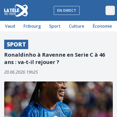
La Télé - Télévision régionale Vaud et Fribourg
EN DIRECT
Op
Vaud
Fribourg
Sport
Culture
Économie
SPORT
Ronaldinho à Ravenne en Serie C à 46
ans : va-t-il rejouer ?
20.06.2026 19h25