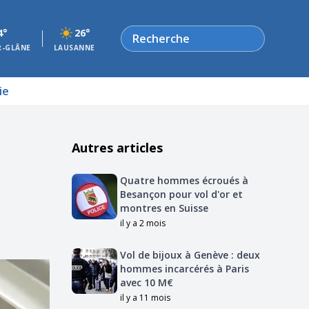
Rechercher
4°
26°
R-GLÂNE
LAUSANNE
ie
Autres articles
Quatre hommes écroués à
Besançon pour vol d'or et
montres en Suisse
il y a 2 mois
Vol de bijoux à Genève : deux
hommes incarcérés à Paris
avec 10 M€
il y a 11 mois