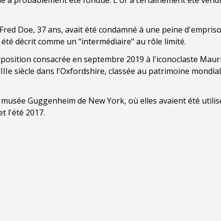
elle a probablement été fondue. L'or a certainement été ven
t Fred Doe, 37 ans, avait été condamné à une peine d'empri
t été décrit comme un "intermédiaire" au rôle limité.
'exposition consacrée en septembre 2019 à l'iconoclaste Maur
IIe siècle dans l'Oxfordshire, classée au patrimoine mondial
u musée Guggenheim de New York, où elles avaient été utilis
 l'été 2017.