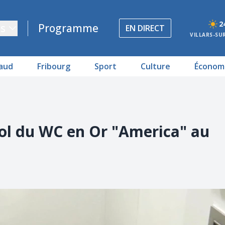
2
s
Programme
EN DIRECT
VILLARS-SU
aud
Fribourg
Sport
Culture
Économ
Vol du WC en Or "America" au