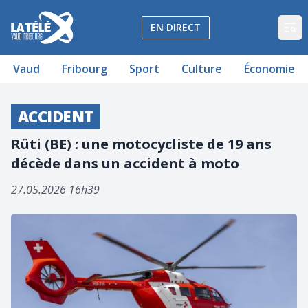
La Télé - Télévision régionale Vaud et Fribourg
EN DIRECT
Op
Vaud
Fribourg
Sport
Culture
Économie
ACCIDENT
Rüti (BE) : une motocycliste de 19 ans
décède dans un accident à moto
27.05.2026 16h39