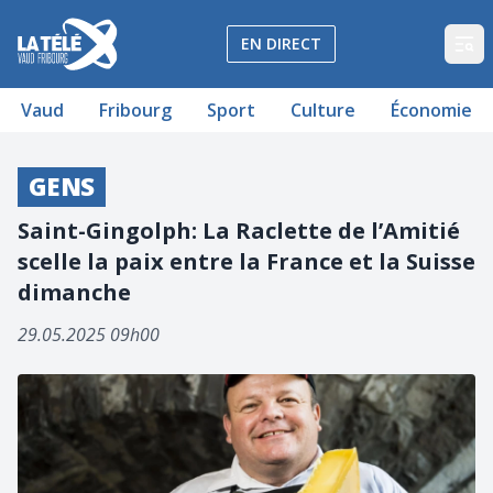
La Télé - Télévision régionale Vaud et Fribourg
EN DIRECT
Op
Vaud
Fribourg
Sport
Culture
Économie
GENS
Saint-Gingolph: La Raclette de l’Amitié
scelle la paix entre la France et la Suisse
dimanche
29.05.2025 09h00