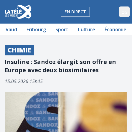
La Télé - Télévision régionale Vaud et Fribourg
EN DIRECT
Op
Vaud
Fribourg
Sport
Culture
Économie
CHIMIE
Insuline : Sandoz élargit son offre en
Europe avec deux biosimilaires
15.05.2026 15h45