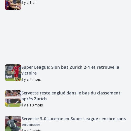
il y a 1 an
Super League: Sion bat Zurich 2-1 et retrouve la
victoire
il y a 4 mois
Servette reste englué dans le bas du classement
après Zurich
il y a 10 mois
Servette 3-0 Lucerne en Super League : encore sans
encaisser
il y a 3 mois