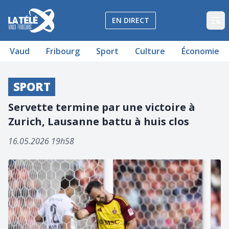
La Télé - Télévision régionale Vaud et Fribourg
EN DIRECT
Op
Vaud
Fribourg
Sport
Culture
Économie
SPORT
Servette termine par une victoire à
Zurich, Lausanne battu à huis clos
16.05.2026 19h58