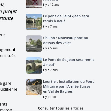
eu,
il y a 12 ans
n projet
Le pont de Saint-Jean sera
ortante
remis à neuf
il y a 7 ans
eur
Chillon : Nouveau pont au
dessus des voies
il y a 5 ans
nagement
rs situés
Le Pont de St-Jean sera remis
à neuf
il y a 7 ans
Lourtier: Installation du Pont
la gare
Militaire par l'Armée Suisse
idifier le
en Val de Bagnes
il y a 1 an
ents
Consulter tous les articles
environ