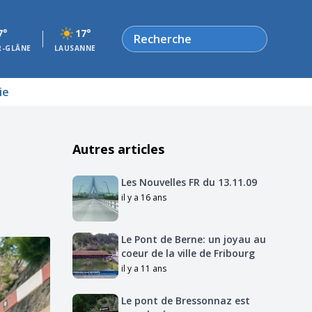
Rechercher
7°
17°
R-GLÂNE
LAUSANNE
ie
Autres articles
Les Nouvelles FR du 13.11.09
il y a 16 ans
Le Pont de Berne: un joyau au
coeur de la ville de Fribourg
il y a 11 ans
Le pont de Bressonnaz est