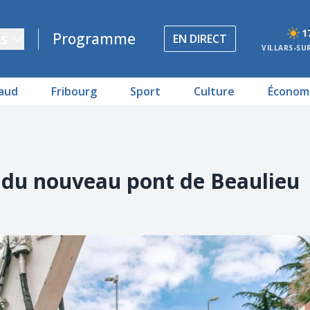
1
s
Programme
EN DIRECT
VILLARS-SU
aud
Fribourg
Sport
Culture
Économ
x du nouveau pont de Beaulieu