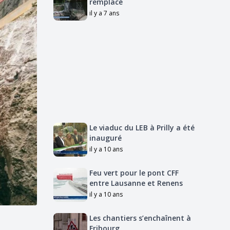
remplacé
il y a 7 ans
Le viaduc du LEB à Prilly a été
inauguré
il y a 10 ans
Feu vert pour le pont CFF
entre Lausanne et Renens
il y a 10 ans
Les chantiers s’enchaînent à
Fribourg