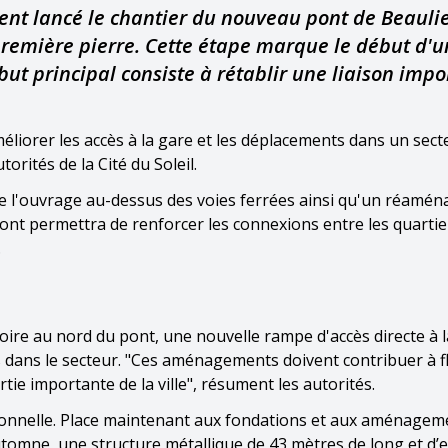
lement lancé le chantier du nouveau pont de Beauli
première pierre. Cette étape marque le début d'u
but principal consiste à rétablir une liaison imp
liorer les accès à la gare et les déplacements dans un sect
torités de la Cité du Soleil.
de l'ouvrage au-dessus des voies ferrées ainsi qu'un réamé
pont permettra de renforcer les connexions entre les quartie
.
oire au nord du pont, une nouvelle rampe d'accès directe à 
s dans le secteur. "Ces aménagements doivent contribuer à flu
tie importante de la ville", résument les autorités.
ionnelle. Place maintenant aux fondations et aux aménagem
automne, une structure métallique de 43 mètres de long et d’