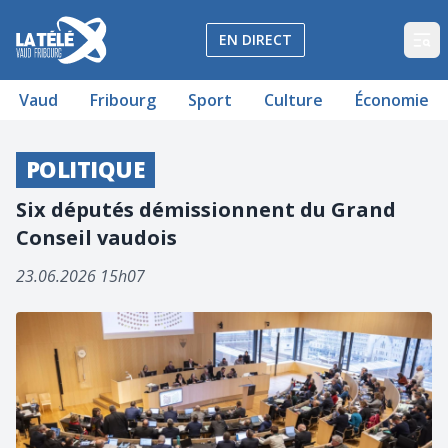
La Télé - Télévision régionale Vaud et Fribourg
EN DIRECT
Op
Vaud
Fribourg
Sport
Culture
Économie
POLITIQUE
Six députés démissionnent du Grand
Conseil vaudois
23.06.2026 15h07