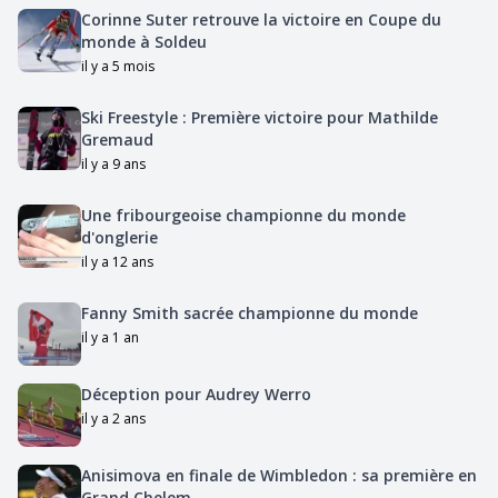
Corinne Suter retrouve la victoire en Coupe du
monde à Soldeu
il y a 5 mois
Ski Freestyle : Première victoire pour Mathilde
Gremaud
il y a 9 ans
Une fribourgeoise championne du monde
d'onglerie
il y a 12 ans
Fanny Smith sacrée championne du monde
il y a 1 an
Déception pour Audrey Werro
il y a 2 ans
Anisimova en finale de Wimbledon : sa première en
Grand Chelem