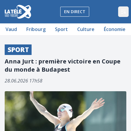
La Télé - Télévision régionale Vaud et Fribourg
EN DIRECT
Op
Vaud
Fribourg
Sport
Culture
Économie
SPORT
Anna Jurt : première victoire en Coupe
du monde à Budapest
28.06.2026 17h58