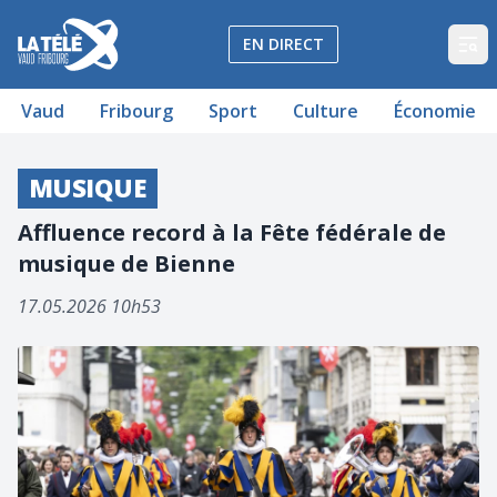
La Télé - Télévision régionale Vaud et Fribourg
EN DIRECT
Op
Vaud
Fribourg
Sport
Culture
Économie
MUSIQUE
Affluence record à la Fête fédérale de
musique de Bienne
17.05.2026 10h53