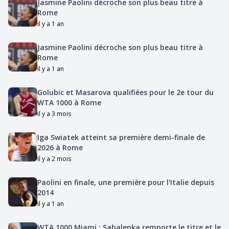
Jasmine Paolini décroche son plus beau titre à
Rome
il y a 1 an
Jasmine Paolini décroche son plus beau titre à
Rome
il y a 1 an
Golubic et Masarova qualifiées pour le 2e tour du
WTA 1000 à Rome
il y a 3 mois
Iga Swiatek atteint sa première demi-finale de
2026 à Rome
il y a 2 mois
Paolini en finale, une première pour l'Italie depuis
2014
il y a 1 an
WTA 1000 Miami : Sabalenka remporte le titre et le