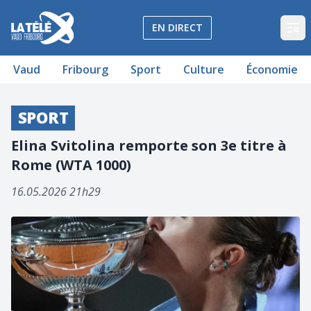
La Télé - Télévision régionale Vaud et Fribourg
EN DIRECT
Op
Vaud
Fribourg
Sport
Culture
Économie
SPORT
Elina Svitolina remporte son 3e titre à
Rome (WTA 1000)
16.05.2026 21h29