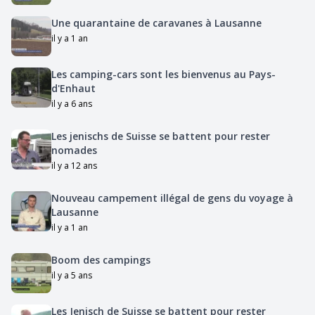
Une quarantaine de caravanes à Lausanne
il y a 1 an
Les camping-cars sont les bienvenus au Pays-
d'Enhaut
il y a 6 ans
Les jenischs de Suisse se battent pour rester
nomades
il y a 12 ans
Nouveau campement illégal de gens du voyage à
Lausanne
il y a 1 an
Boom des campings
il y a 5 ans
Les Jenisch de Suisse se battent pour rester