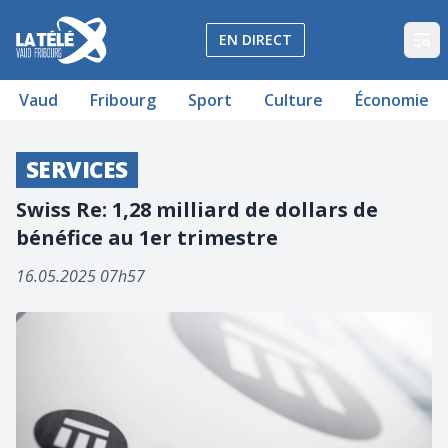
La Télé - Télévision régionale Vaud et Fribourg
EN DIRECT
Op
Vaud
Fribourg
Sport
Culture
Économie
SERVICES
Swiss Re: 1,28 milliard de dollars de
bénéfice au 1er trimestre
16.05.2025 07h57